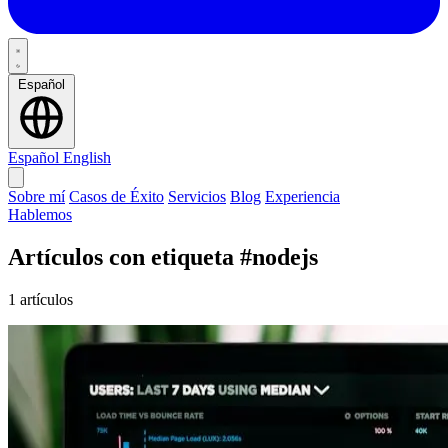
Español
Español
English
Sobre mí
Casos de Éxito
Servicios
Blog
Experiencia
Hablemos
Artículos con etiqueta
#nodejs
1 artículos