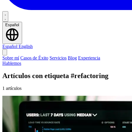
Español
Español
English
Sobre mí
Casos de Éxito
Servicios
Blog
Experiencia
Hablemos
Artículos con etiqueta
#refactoring
1 artículos