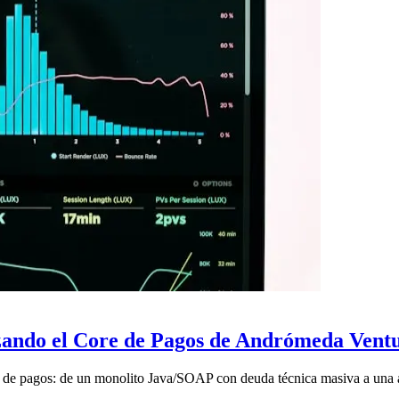
zando el Core de Pagos de Andrómeda Vent
re de pagos: de un monolito Java/SOAP con deuda técnica masiva a una 